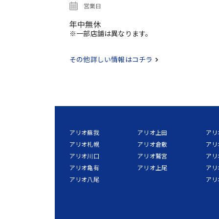
営業日
年中無休
※一部店舗は異なります。
その他詳しい情報はコチラ
アリオ蘇我
アリオ上田
アリ
アリオ札幌
アリオ倉敷
アリ
アリオ川口
アリオ鷲宮
アリ
アリオ亀有
アリオ上尾
アリ
アリオ八尾
アリ