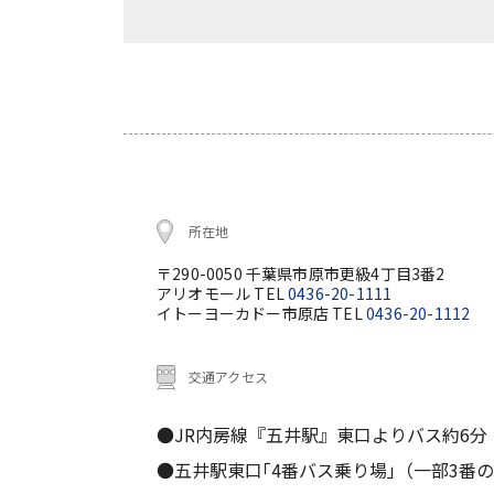
所在地
〒290-0050 千葉県市原市更級4丁目3番2
アリオモール TEL
0436-20-1111
イトーヨーカドー市原店 TEL
0436-20-1112
交通アクセス
●JR内房線『五井駅』東口よりバス約6分
●五井駅東口｢4番バス乗り場｣（一部3番