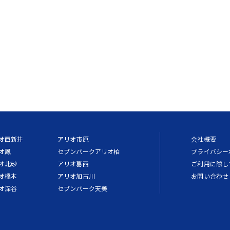
オ西新井
アリオ市原
会社概要
オ鳳
セブンパークアリオ柏
プライバシー
オ北砂
アリオ葛西
ご利用に際し
オ橋本
アリオ加古川
お問い合わせ
オ深谷
セブンパーク天美