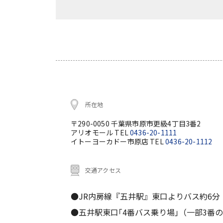
所在地
〒290-0050 千葉県市原市更級4丁目3番2
アリオモール TEL
0436-20-1111
イトーヨーカドー市原店 TEL
0436-20-1112
交通アクセス
●JR内房線『五井駅』東口よりバス約6分
●五井駅東口｢4番バス乗り場｣（一部3番