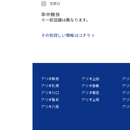
営業日
年中無休
※一部店舗は異なります。
その他詳しい情報はコチラ
アリオ蘇我
アリオ上田
アリ
アリオ札幌
アリオ倉敷
アリ
アリオ川口
アリオ鷲宮
アリ
アリオ亀有
アリオ上尾
アリ
アリオ八尾
アリ