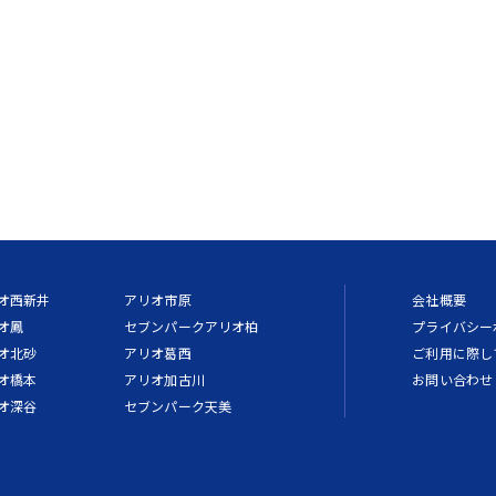
オ西新井
アリオ市原
会社概要
オ鳳
セブンパークアリオ柏
プライバシー
オ北砂
アリオ葛西
ご利用に際し
オ橋本
アリオ加古川
お問い合わせ
オ深谷
セブンパーク天美