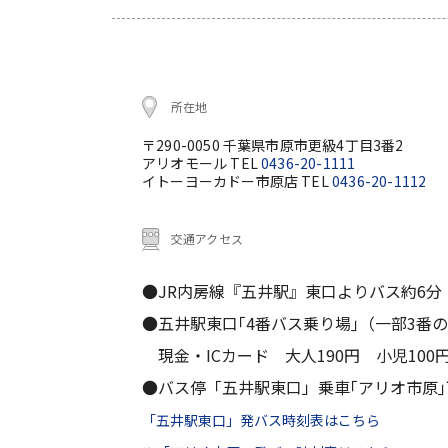
所在地
〒290-0050 千葉県市原市更級4丁目3番2
アリオモール TEL
0436-20-1111
イトーヨーカドー市原店 TEL
0436-20-1112
交通アクセス
●JR内房線『五井駅』東口よりバス約6分
●五井駅東口｢4番バス乗り場｣（一部3番
現金・ICカード 大人190円 小児100
●バス停「五井駅東口」乗車｢アリオ市原
「五井駅東口」発バス時刻表はこちら