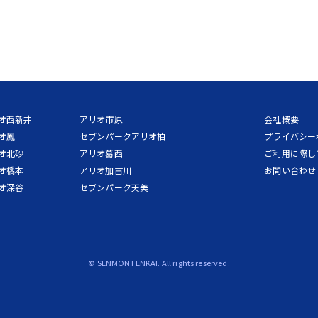
オ西新井
アリオ市原
会社概要
オ鳳
セブンパークアリオ柏
プライバシー
オ北砂
アリオ葛西
ご利用に際し
オ橋本
アリオ加古川
お問い合わせ
オ深谷
セブンパーク天美
© SENMONTENKAI. All rights reserved.