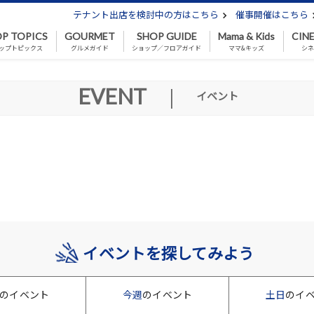
テナント出店を検討中の方はこちら
催事開催はこちら
P TOPICS
GOURMET
SHOP GUIDE
Mama & Kids
CIN
ップトピックス
グルメガイド
ショップ／フロアガイド
ママ&キッズ
シ
EVENT
|
イベント
イベントを探してみよう
のイベント
今週
のイベント
土日
のイ