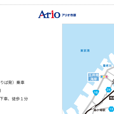
のりば発）乗車
円
｣下車、徒歩１分